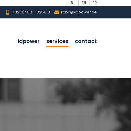
NL
EN
FR
+32(0)468 - 328813
robin@idpower.be
idpower
services
contact