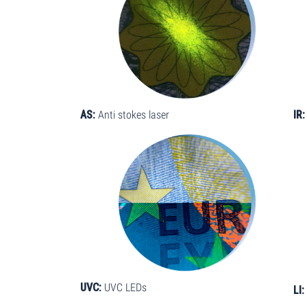
AS:
Anti stokes laser
IR:
UVC:
UVC LEDs
LI: