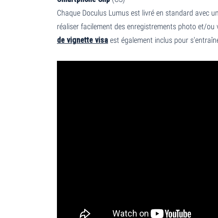
Chaque Doculus Lumus est livré en standard avec u
réaliser facilement des enregistrements photo et/ou 
de vignette visa
est également inclus pour s'entraîn