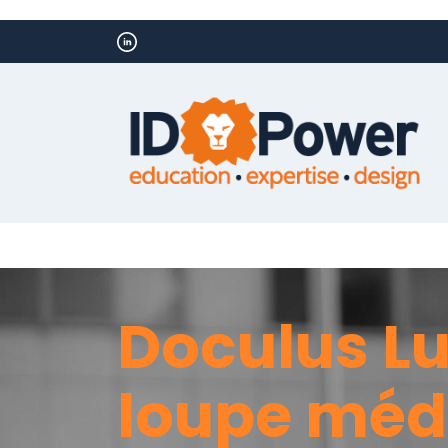
Doculus L
loupe méd