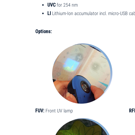
UVC
for 254 nm
LI
Lithium-Ion accumulator incl. micro-USB ca
Options:
FUV:
Front UV lamp
RF