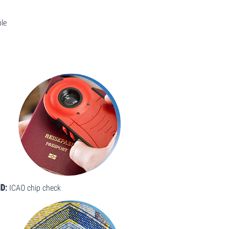
ble
ID:
ICAO chip check