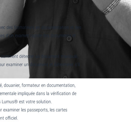
vec des formateurs en documentation et des
nces d'un examen rapide des documents et
t comment détecter un document manipulé.
ur examiner un document et déterminer s'il
té, douanier, formateur en documentation,
ementale impliquée dans la vérification de
s Lumus® est votre solution.
r examiner les passeports, les cartes
t officiel.