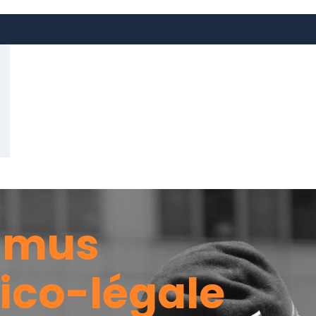
umus
ico-légale